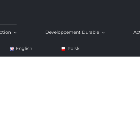
ction
Developpement Durable
Act
English
Polski