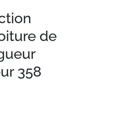
ction
iture de
gueur
ur 358