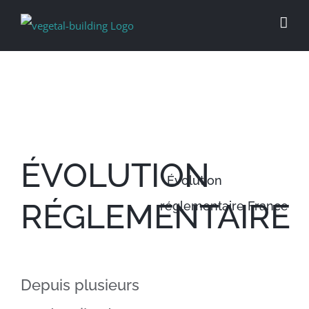
Passer
au
contenu
ÉVOLUTION
Évolution
RÉGLEMENTAIRE
réglementaire France
Depuis plusieurs