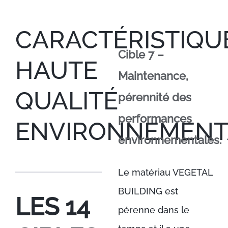
CARACTÉRISTIQU
Cible 7 –
HAUTE
Maintenance,
QUALITÉ
pérennité des
performances
ENVIRONNEMENT
environnementales.
Le matériau VEGETAL
BUILDING est
LES 14
pérenne dans le