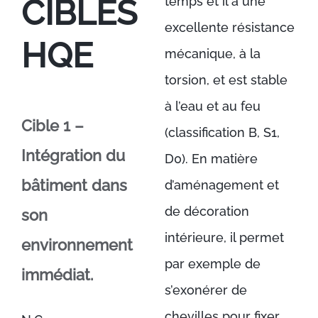
CIBLES
temps et il a une
excellente résistance
HQE
mécanique, à la
torsion, et est stable
à l’eau et au feu
Cible 1 –
(classification B, S1,
Intégration du
D0). En matière
bâtiment dans
d’aménagement et
de décoration
son
intérieure, il permet
environnement
par exemple de
immédiat.
s’exonérer de
chevilles pour fixer