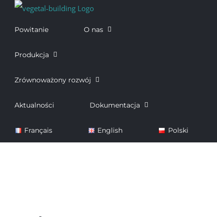
Skip
to
Powitanie
O nas
content
Produkcja
Zrównoważony rozwój
Aktualności
Dokumentacja
Français
English
Polski